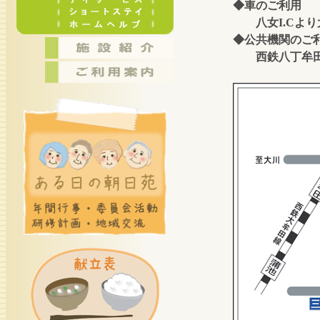
◆車のご利用
八女I.Cより大
◆公共機関のご
西鉄八丁牟田駅よ